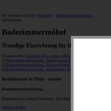
Sie befinden sich hier:
Startseite
>
Badezimmereinrichtung
Badezimmermöbel
Trendige Einrichtung für ihr Bad
Shopauswahl:
Webshops
eBay-shops
Möbel Profi*
Badezimmer in Pinie - massiv
Badezimmereinrichtung
Badmöbel aus echtem Pinienholz. Das Bad vermittelt einen ganz eig
Details ansehen