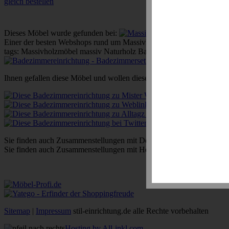
gleich bestellen
Dieses Möbel wurde gefunden bei:
Massivum
Einer der besten Webshops rund um Massivholzmöbel in modernen un
tags: Massivholzmöbel massiv Naturholz Badezimmer Möbel Pinie ma
Ihnen gefallen diese Möbel und wollen diese weiterempfehlen? Verlink
Sie finden auch Zusammenstellungen mit Dekorationen auf der Partner
Sie finden auch Zusammenstellungen mit Heimtextilien auf der Partner
Sitemap
|
Impressum
stil-einrichtung.de alle Rechte vorbehalten
Hosting by All-inkl.com