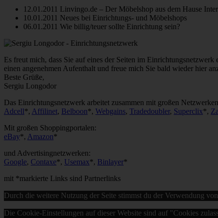
12.01.2011 Linvingo.de – Der Möbelshop aus dem Hause Inter
10.01.2011 Neues bei Einrichtungs- und Möbelshops
06.01.2011 Wie billig/teuer sollte Einrichtung sein?
Es freut mich, dass Sie auf eines der Seiten im Einrichtungsnetzwerk e
einen angenehmen Aufenthalt und freue mich Sie bald wieder hier anz
Beste Grüße,
Sergiu Longodor
Das Einrichtungsnetzwerk arbeitet zusammen mit großen Netzwerken
Adcell
*,
Affilinet
,
Belboon
*,
Webgains
,
Tradedoubler
,
Superclix
*,
Z
Mit großen Shoppingportalen:
eBay
*,
Amazon
*
und Advertisingnetzwerken:
Google
,
Contaxe
*,
Usemax
*,
Binlayer
*
mit *markierte Links sind Partnerlinks
Durch die weitere Nutzung der Seite stimmst du der Verwendung vo
Die Cookie-Einstellungen auf dieser Website sind auf "Cookies zulas