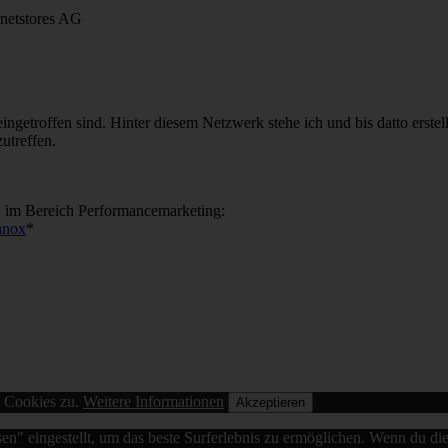
netstores AG
ingetroffen sind. Hinter diesem Netzwerk stehe ich und bis datto erstell
utreffen.
 im Bereich Performancemarketing:
anox
*
n Cookies zu.
Weitere Informationen
Akzeptieren
sen" eingestellt, um das beste Surferlebnis zu ermöglichen. Wenn du 